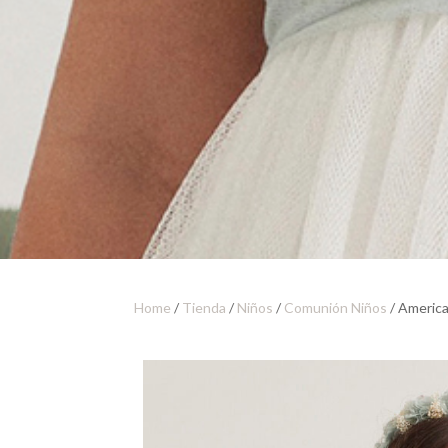
Home
/
Tienda
/
Niños
/
Comunión Niños
/ America