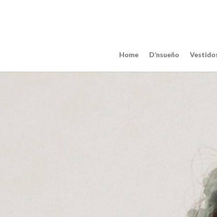
Home
D’nsueño
Vestidos