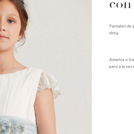
con
Pantalon de g
tinta.
America o tra
pero a la vez